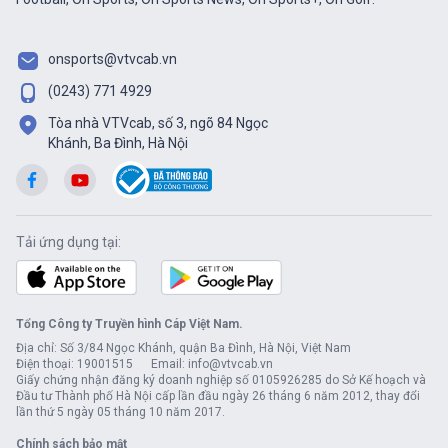
onsports@vtvcab.vn
(0243) 771 4929
Tòa nhà VTVcab, số 3, ngõ 84 Ngọc
Khánh, Ba Đình, Hà Nội
Tải ứng dụng tại:
Tổng Công ty Truyền hình Cáp Việt Nam.
Địa chỉ: Số 3/84 Ngọc Khánh, quận Ba Đình, Hà Nội, Việt Nam
Điện thoại: 19001515 Email: info@vtvcab.vn
Giấy chứng nhận đăng ký doanh nghiệp số 0105926285 do Sở Kế hoạch và
Đầu tư Thành phố Hà Nội cấp lần đầu ngày 26 tháng 6 năm 2012, thay đổi
lần thứ 5 ngày 05 tháng 10 năm 2017.
Chính sách bảo mật