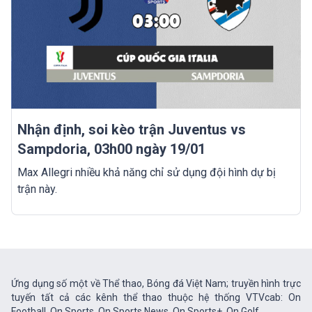
Nhận định, soi kèo trận Juventus vs
Sampdoria, 03h00 ngày 19/01
Max Allegri nhiều khả năng chỉ sử dụng đội hình dự bị
trận này.
Ứng dụng số một về Thể thao, Bóng đá Việt Nam; truyền hình trực
tuyến tất cả các kênh thể thao thuộc hệ thống VTVcab: On
Football, On Sports, On Sports News, On Sports+, On Golf.