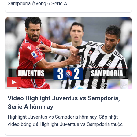
Sampdoria ở vòng 6 Serie A.
Video Highlight Juventus vs Sampdoria,
Serie A hôm nay
Highlight Juventus vs Sampdoria hôm nay. Cập nhật
video bóng đá Highlight Juventus vs Sampdoria thuộc
vòng 6 Serie A 2021/22.