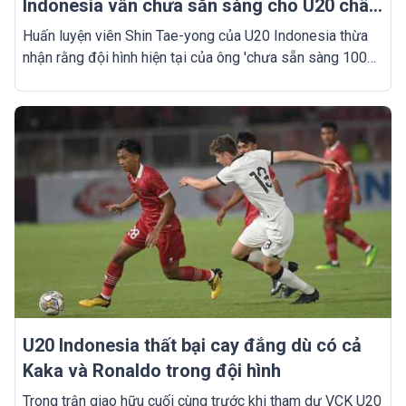
Indonesia vẫn chưa sẵn sàng cho U20 châu
Á
Huấn luyện viên Shin Tae-yong của U20 Indonesia thừa
nhận rằng đội hình hiện tại của ông 'chưa sẵn sàng 100%
để góp mặt tại VCK U20 châu Á'.
U20 Indonesia thất bại cay đắng dù có cả
Kaka và Ronaldo trong đội hình
Trong trận giao hữu cuối cùng trước khi tham dự VCK U20