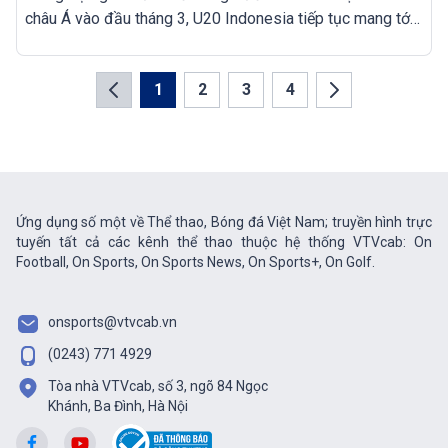
châu Á vào đầu tháng 3, U20 Indonesia tiếp tục mang tới
thất vọng khi họ được chơi hơn người trong 30 phút
nhưng vẫn gục ngã trước Guatemala.
1
2
3
4
Ứng dụng số một về Thể thao, Bóng đá Việt Nam; truyền hình trực
tuyến tất cả các kênh thể thao thuộc hệ thống VTVcab: On
Football, On Sports, On Sports News, On Sports+, On Golf.
onsports@vtvcab.vn
(0243) 771 4929
Tòa nhà VTVcab, số 3, ngõ 84 Ngọc
Khánh, Ba Đình, Hà Nội