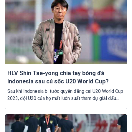
HLV Shin Tae-yong chia tay bóng đá
Indonesia sau cú sốc U20 World Cup?
Sau khi Indonesia bị tước quyền đăng cai U20 World Cup
2023, đội U20 của họ mất luôn suất tham dự giải đấu
này, chủ tịch LĐBĐ Indonesia cho biết họ sẽ thảo luận lại
về bản hợp đồng với HLV Shin Tae-young.