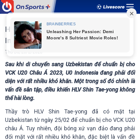
HLV Shin Tae-yong nổi giận vì U20
Indonesia phải tập trên sân...tệ hại
Thứ Ba
,
28
/
2
/
2023
Sau khi di chuyển sang Uzbekistan để chuẩn bị cho
VCK U20 Châu Á 2023, U0 Indonesia đang phải đối
diện với rất nhiều khó khăn. Một trong số đó chính là
vấn đề sân tập, điều khiến HLV Shin Tae-yong không
thể hài lòng.
Thầy trò HLV Shin Tae-yong đã có mặt tại
Uzbekistan từ ngày 25/02 để chuẩn bị cho VCK U20
châu Á. Tuy nhiên, đội bóng xứ vạn đảo đang phải
đối mặt với rất nhiều khó khăn, đặc biệt là vấn đề