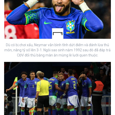
Dù có bị chơi xấu, Neymar vẫn bình tĩnh dứt điểm và đánh lừa thủ
môn, nâng tỷ số lên 3-1. Ngôi sao sinh năm 1992 sau đó đã đáp trả
CĐV đối thủ bằng màn ăn mừng lè lưỡi quen thuộc.