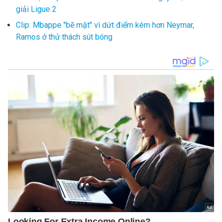
giải Ligue 2
Clip: Mbappe "bẽ mặt" vì dứt điểm kém hơn Neymar,
Ramos ở thử thách sút bóng