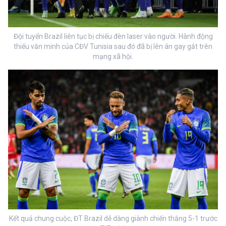
Đội tuyển Brazil liên tục bị chiếu đèn laser vào người. Hành động
thiếu văn minh của CĐV Tunisia sau đó đã bị lên án gay gắt trên
mạng xã hội.
Kết quả chung cuộc, ĐT Brazil dễ dàng giành chiến thắng 5-1 trước