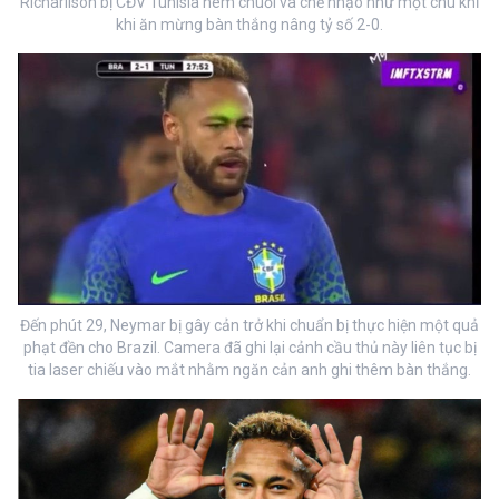
Richarlison bị CĐV Tunisia ném chuối và chế nhạo như một chú khỉ
khi ăn mừng bàn thắng nâng tỷ số 2-0.
Đến phút 29, Neymar bị gây cản trở khi chuẩn bị thực hiện một quả
phạt đền cho Brazil. Camera đã ghi lại cảnh cầu thủ này liên tục bị
tia laser chiếu vào mắt nhằm ngăn cản anh ghi thêm bàn thắng.