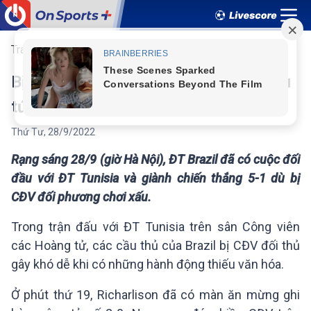
Trang chủ
Quốc tế
Bị CĐV chơi xấu, Neymar đáp trả trêu
tức đối phương
Thứ Tư
,
28
/
9
/
2022
Rạng sáng 28/9 (giờ Hà Nội), ĐT Brazil đã có cuộc đối
đầu với ĐT Tunisia và giành chiến thắng 5-1 dù bị
CĐV đối phương chơi xấu.
Trong trận đấu với ĐT Tunisia trên sân Công viên
các Hoàng tử, các cầu thủ của Brazil bị CĐV đối thủ
gây khó dễ khi có những hành động thiếu văn hóa.
Ở phút thứ 19, Richarlison đã có màn ăn mừng ghi