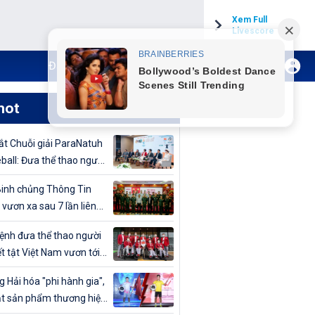
Xem Full
Livescore
Đăng ký Internet TH VTVCab
Xem Live
hot
t Chuỗi giải ParaNatuh
eball: Đưa thể thao người
t tật lên tầm cao mới
inh chủng Thông Tin
 vươn xa sau 7 lần liên
vô địch Giải bóng chuyền
nh đưa thể thao người
uân đội mở rộng 2024
t tật Việt Nam vươn tới
cao
 Hải hóa "phi hành gia",
t sản phẩm thương hiệu