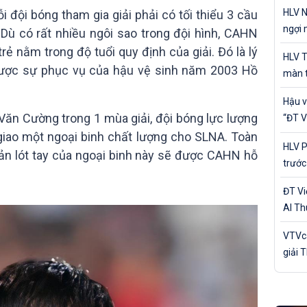
cá nh
HLV N
 đội bóng tham gia giải phải có tối thiểu 3 cầu
ngợi 
. Dù có rất nhiều ngôi sao trong đội hình, CAHN
của Đ
ẻ nằm trong độ tuổi quy định của giải. Đó là lý
HLV T
được sự phục vụ của hậu vệ sinh năm 2003 Hồ
màn t
Nam 
Hậu v
ăn Cường trong 1 mùa giải, đội bóng lực lượng
“ĐT V
trận 
giao một ngoại binh chất lượng cho SLNA. Toàn
HLV P
oản lót tay của ngoại binh này sẽ được CAHN hỗ
trước
Bản
ĐT V
Al Th
trận 
VTVca
giải 
Awar