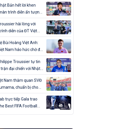
ân trong ngày sinh nhật
hật Bản hết lời khen
màn trình diễn ấn tượng
T Việt Nam
roussier hài lòng với
rình diễn của ĐT Việt
trước Nhật Bản
ệ Bùi Hoàng Việt Anh:
iệt Nam háo hức chờ đợi
đấu với Nhật Bản”
hilippe Troussier tự tin
 trận đại chiến với Nhật
iệt Nam thăm quan SVĐ
umama, chuẩn bị cho
gặp Nhật Bản
b trực tiếp Gala trao
The Best FIFA Football
ds 2023