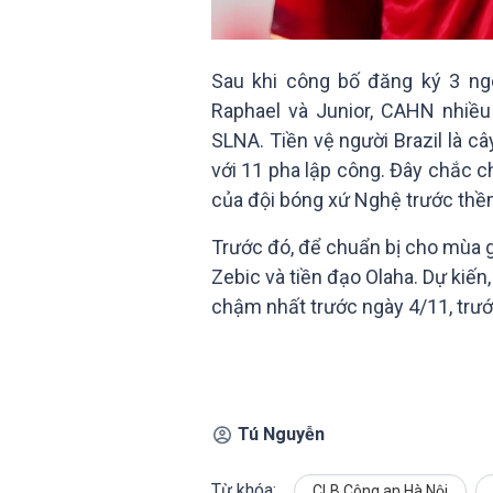
Sau khi công bố đăng ký 3 ng
Raphael và Junior, CAHN nhiều
SLNA. Tiền vệ người Brazil là 
với 11 pha lập công. Đây chắc c
của đội bóng xứ Nghệ trước thề
Trước đó, để chuẩn bị cho mùa g
Zebic và tiền đạo Olaha. Dự kiế
chậm nhất trước ngày 4/11, trư
Tú Nguyễn
Từ khóa:
CLB Công an Hà Nội