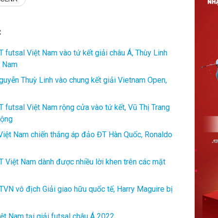
C
T futsal Việt Nam vào tứ kết giải châu Á, Thùy Linh
ệt Nam
Nguyễn Thuỳ Linh vào chung kết giải Vietnam Open,
T futsal Việt Nam rộng cửa vào tứ kết, Vũ Thị Trang
rộng
 Việt Nam chiến thắng áp đảo ĐT Hàn Quốc, Ronaldo
ĐT Việt Nam dành được nhiều lời khen trên các mặt
TVN vô địch Giải giao hữu quốc tế, Harry Maguire bị
ệt Nam tại giải futsal châu Á 2022