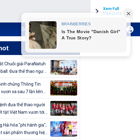
Xem Full
Livescore
Đăng ký Internet TH VTVCab
Xem Live
hot
t Chuỗi giải ParaNatuh
eball: Đưa thể thao người
t tật lên tầm cao mới
inh chủng Thông Tin
 vươn xa sau 7 lần liên
vô địch Giải bóng chuyền
nh đưa thể thao người
uân đội mở rộng 2024
t tật Việt Nam vươn tới
cao
 Hải hóa "phi hành gia",
t sản phẩm thương hiệu