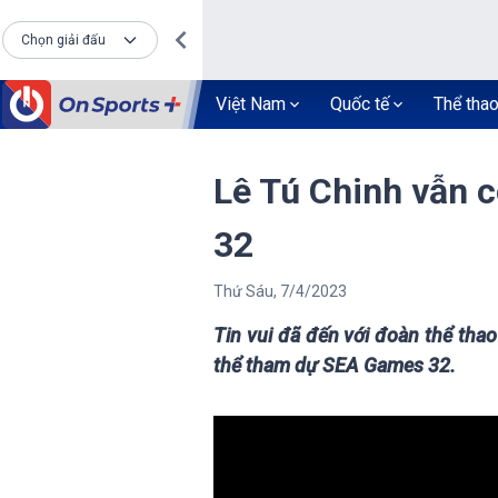
Chọn giải đấu
Việt Nam
Quốc tế
Thể tha
Lê Tú Chinh vẫn 
32
Thứ Sáu
,
7
/
4
/
2023
Tin vui đã đến với đoàn thể thao
thể tham dự SEA Games 32.