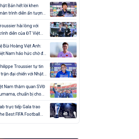
ân trong ngày sinh nhật
hật Bản hết lời khen
màn trình diễn ấn tượng
T Việt Nam
roussier hài lòng với
rình diễn của ĐT Việt
trước Nhật Bản
ệ Bùi Hoàng Việt Anh:
iệt Nam háo hức chờ đợi
đấu với Nhật Bản”
hilippe Troussier tự tin
 trận đại chiến với Nhật
iệt Nam thăm quan SVĐ
umama, chuẩn bị cho
gặp Nhật Bản
b trực tiếp Gala trao
The Best FIFA Football
ds 2023