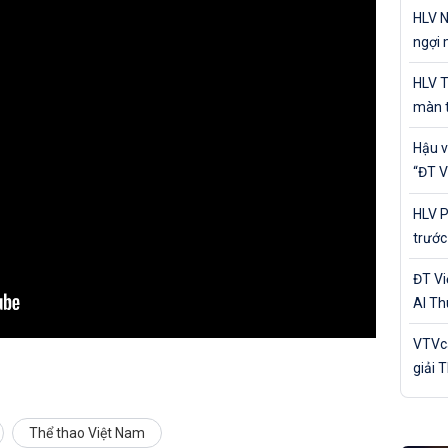
cá nh
HLV N
ngợi 
của Đ
HLV T
màn t
Nam 
Hậu v
“ĐT V
trận 
HLV P
trước
Bản
ĐT V
Al Th
trận 
VTVca
giải 
Awar
Thể thao Việt Nam