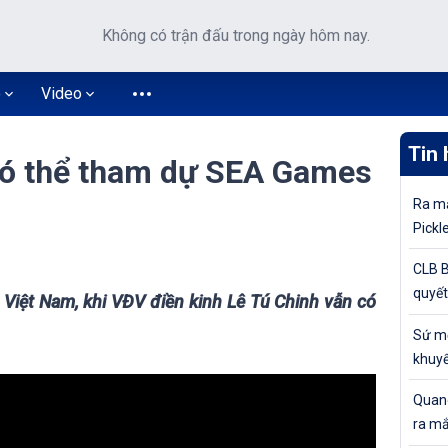
Không có trận đấu trong ngày hôm nay.
o
Video
Tin 
có thể tham dự SEA Games
Ra mắ
Pickl
khuyế
CLB B
quyết
 Việt Nam, khi VĐV điền kinh Lê Tú Chinh vẫn có
tiếp 
Sứ mệ
Cúp Q
khuyế
đỉnh 
Quang
ra mắ