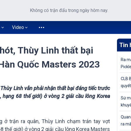
Không có trận đấu trong ngày hôm nay.
o
Video
Tin 
hót, Thùy Linh thất bại
Ra mắ
i Hàn Quốc Masters 2023
Pickl
khuyế
CLB B
quyết
Thùy Linh vẫn phải nhận thất bại đáng tiếc trước
tiếp 
 hạng 68 thế giới) ở vòng 2 giải cầu lông Korea
Sứ mệ
Cúp Q
khuyế
đỉnh 
Quang
g ở trận ra quân, Thùy Linh chạm trán tay vợt
ra mắ
 thế giới) ở vòng 2 giải cầu lông Korea Masters