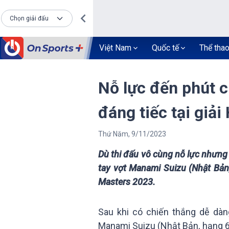
Chọn giải đấu
Việt Nam
Quốc tế
Thể tha
Nỗ lực đến phút c
đáng tiếc tại giả
Thứ Năm
,
9
/
11
/
2023
Dù thi đấu vô cùng nỗ lực nhưng 
tay vợt Manami Suizu (Nhật Bản,
Masters 2023.
Sau khi có chiến thắng dễ dàn
Manami Suizu (Nhật Bản, hạng 68