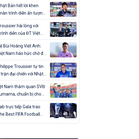
ân trong ngày sinh nhật
hật Bản hết lời khen
màn trình diễn ấn tượng
T Việt Nam
roussier hài lòng với
rình diễn của ĐT Việt
trước Nhật Bản
ệ Bùi Hoàng Việt Anh:
iệt Nam háo hức chờ đợi
đấu với Nhật Bản”
hilippe Troussier tự tin
 trận đại chiến với Nhật
iệt Nam thăm quan SVĐ
umama, chuẩn bị cho
gặp Nhật Bản
b trực tiếp Gala trao
The Best FIFA Football
ds 2023