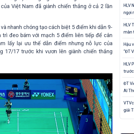
cá nh
HLV N
t của Việt Nam đã giành chiến thắng ở cả 2 lần
ngợi 
của Đ
HLV T
 và nhanh chóng tạo cách biệt 5 điểm khi dẫn 9-
màn t
n trì đeo bám với mạch 5 điểm liên tiếp để cân
Nam 
am lấy lại ưu thế dẫn điểm nhưng nỗ lực của
Hậu v
 17/17 trước khi vươn lên giành chiến thắng
“ĐT V
trận 
HLV P
trước
Bản
ĐT V
Al Th
trận 
VTVca
giải 
Awar