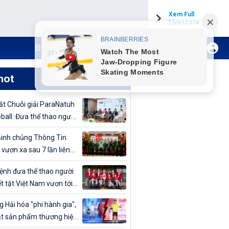
Xem Full
Livescore
Đăng ký Internet TH VTVCab
Xem Live
hot
t Chuỗi giải ParaNatuh
eball: Đưa thể thao người
t tật lên tầm cao mới
inh chủng Thông Tin
 vươn xa sau 7 lần liên
vô địch Giải bóng chuyền
nh đưa thể thao người
uân đội mở rộng 2024
t tật Việt Nam vươn tới
cao
 Hải hóa "phi hành gia",
t sản phẩm thương hiệu