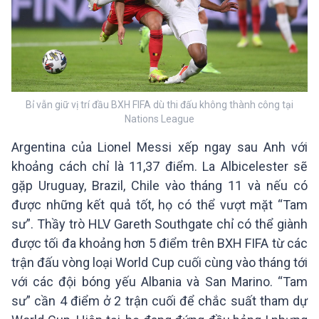
Bỉ vẫn giữ vị trí đầu BXH FIFA dù thi đấu không thành công tại
Nations League
Argentina của Lionel Messi xếp ngay sau Anh với
khoảng cách chỉ là 11,37 điểm. La Albicelester sẽ
gặp Uruguay, Brazil, Chile vào tháng 11 và nếu có
được những kết quả tốt, họ có thể vượt mặt “Tam
sư”. Thầy trò HLV Gareth Southgate chỉ có thể giành
được tối đa khoảng hơn 5 điểm trên BXH FIFA từ các
trận đấu vòng loại World Cup cuối cùng vào tháng tới
với các đội bóng yếu Albania và San Marino. “Tam
sư” cần 4 điểm ở 2 trận cuối để chắc suất tham dự