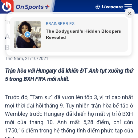
Trang chủ
Quốc tế
Anh tụt hạng, Bỉ vững ngôi đầu trên
BXH FIFA
Thứ Năm
,
21
/
10
/
2021
Trận hòa với Hungary đã khiến ĐT Anh tụt xuống thứ
5 trong BXH FIFA mới nhất.
Trước đó, “Tam sư” đã vươn lên tốp 3, vị trí cao nhất
mọi thời đại hồi tháng 9. Tuy nhiên
trận hòa bế tắc ở
Wembley trước Hungary
đã khiến họ mất vị trí ở BXH
mới của tháng 10. Anh mất 5,28 điểm, chỉ còn
1750,16 điểm trong hệ thống tính điểm phức tạp của