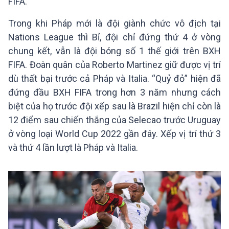
FIFA.
Trong khi Pháp mới là đội giành chức vô địch tại
Nations League thì Bỉ, đội chỉ đứng thứ 4 ở vòng
chung kết, vẫn là đội bóng số 1 thế giới trên BXH
FIFA. Đoàn quân của Roberto Martinez giữ được vị trí
dù thất bại trước cả Pháp và Italia. “Quỷ đỏ” hiện đã
đứng đầu BXH FIFA trong hơn 3 năm nhưng cách
biệt của họ trước đội xếp sau là Brazil hiện chỉ còn là
12 điểm sau chiến thắng của Selecao trước Uruguay
ở vòng loại World Cup 2022 gần đây. Xếp vị trí thứ 3
và thứ 4 lần lượt là Pháp và Italia.