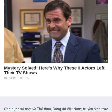
Ứng dụng số một về Thể thao, Bóng đá Việt Nam; truyền hình trực