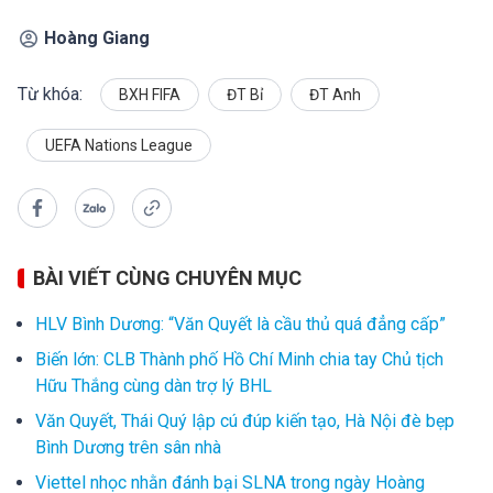
Hoàng Giang
Từ khóa:
BXH FIFA
ĐT Bỉ
ĐT Anh
UEFA Nations League
BÀI VIẾT CÙNG CHUYÊN MỤC
HLV Bình Dương: “Văn Quyết là cầu thủ quá đẳng cấp”
Biến lớn: CLB Thành phố Hồ Chí Minh chia tay Chủ tịch
Hữu Thắng cùng dàn trợ lý BHL
Văn Quyết, Thái Quý lập cú đúp kiến tạo, Hà Nội đè bẹp
Bình Dương trên sân nhà
Viettel nhọc nhằn đánh bại SLNA trong ngày Hoàng