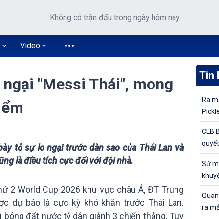
Không có trận đấu trong ngày hôm nay.
o
Video
Tin 
 ngại "Messi Thái", mong
Ra mắ
điểm
Pickl
khuyế
CLB B
quyết
ày tỏ sự lo ngại trước dàn sao của Thái Lan và
tiếp 
ng là điều tích cực đối với đội nhà.
Sứ mệ
Cúp Q
khuyế
đỉnh 
 thứ 2 World Cup 2026 khu vực châu Á, ĐT Trung
Quang
c dự báo là cực kỳ khó khăn trước Thái Lan.
ra mắ
i bóng đất nước tỷ dân giành 3 chiến thắng. Tuy