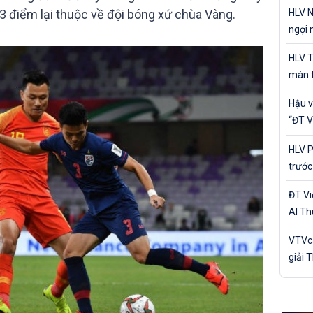
cá nh
HLV N
 3 điểm lại thuộc về đội bóng xứ chùa Vàng.
ngợi 
của Đ
HLV T
màn t
Nam 
Hậu v
“ĐT V
trận 
HLV P
trước
Bản
ĐT V
Al Th
trận 
VTVca
giải 
Awar