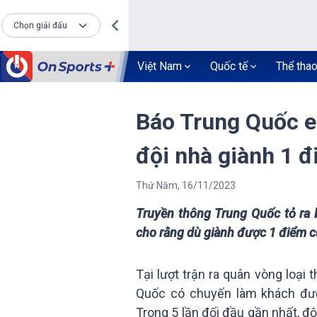
Chọn giải đấu
Việt Nam
Quốc tế
Thể tha
Báo Trung Quốc e
đội nhà giành 1 
Thứ Năm
,
16
/
11
/
2023
Truyền thông Trung Quốc tỏ ra b
cho rằng dù giành được 1 điểm cũ
Tại lượt trận ra quân vòng loại
Quốc có chuyến làm khách đượ
Trong 5 lần đối đầu gần nhất, độ