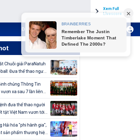
Xem Full
Livescore
Đăng ký Internet TH VTVCab
Xem Live
hot
t Chuỗi giải ParaNatuh
eball: Đưa thể thao người
t tật lên tầm cao mới
inh chủng Thông Tin
 vươn xa sau 7 lần liên
vô địch Giải bóng chuyền
nh đưa thể thao người
uân đội mở rộng 2024
t tật Việt Nam vươn tới
cao
 Hải hóa "phi hành gia",
t sản phẩm thương hiệu