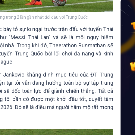
ng trong 2 lần gần nhất đối đầu với Trung Quốc.
 bày tỏ sự lo ngại trước trận đấu với tuyển Thái
như "Messi Thái Lan" và sẽ là mối nguy hiểm
ội nhà. Trong khi đó, Theerathon Bunmathan sẽ
tuyển Trung Quốc bởi lối chơi đa năng và kinh
eague.
r Jankovic khẳng định mục tiêu của ĐT Trung
ện tại tôi vẫn đang hướng toàn bộ sự tập trung
i sẽ dốc toàn lực để giành chiến thắng. Tất cả
g tôi cần có được một khởi đầu tốt, quyết tâm
 2026. Đó sẽ là điều mà người hâm mộ rất mong