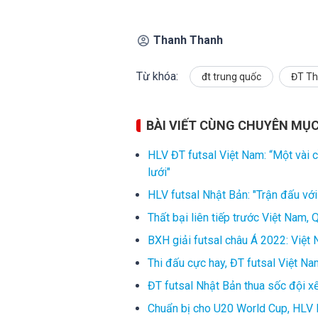
Thanh Thanh
Từ khóa:
đt trung quốc
ĐT Th
BÀI VIẾT CÙNG CHUYÊN MỤ
HLV ĐT futsal Việt Nam: “Một vài c
lưới"
HLV futsal Nhật Bản: "Trận đấu vớ
Thất bại liên tiếp trước Việt Nam,
BXH giải futsal châu Á 2022: Việ
Thi đấu cực hay, ĐT futsal Việt N
ĐT futsal Nhật Bản thua sốc đội xế
Chuẩn bị cho U20 World Cup, HLV 