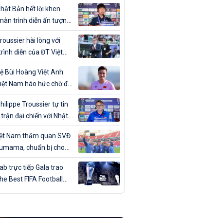
ân trong ngày sinh nhật
hật Bản hết lời khen
màn trình diễn ấn tượng
T Việt Nam
roussier hài lòng với
rình diễn của ĐT Việt
trước Nhật Bản
ệ Bùi Hoàng Việt Anh:
iệt Nam háo hức chờ đợi
đấu với Nhật Bản”
hilippe Troussier tự tin
 trận đại chiến với Nhật
iệt Nam thăm quan SVĐ
umama, chuẩn bị cho
gặp Nhật Bản
b trực tiếp Gala trao
The Best FIFA Football
ds 2023