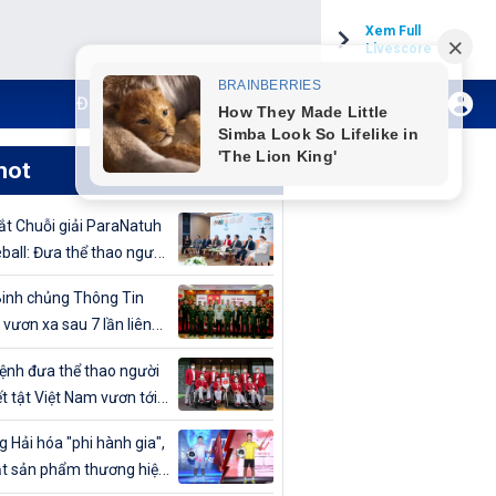
Xem Full
Livescore
Đăng ký Internet TH VTVCab
Xem Live
hot
t Chuỗi giải ParaNatuh
eball: Đưa thể thao người
t tật lên tầm cao mới
inh chủng Thông Tin
 vươn xa sau 7 lần liên
vô địch Giải bóng chuyền
nh đưa thể thao người
uân đội mở rộng 2024
t tật Việt Nam vươn tới
cao
 Hải hóa "phi hành gia",
t sản phẩm thương hiệu