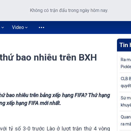
Không có trận đấu trong ngày hôm nay.
o
Video
Tin 
hứ bao nhiêu trên BXH
Ra mắ
Pickl
khuyế
CLB B
quyết
tiếp 
hứ bao nhiêu trên bảng xếp hạng FIFA? Thứ hạng
Sứ mệ
Cúp Q
ng xếp hạng FIFA mới nhất.
khuyế
đỉnh 
Quang
ra mắ
ới tỷ số 3-0 trước Lào ở lượt trận thứ 4 vòng