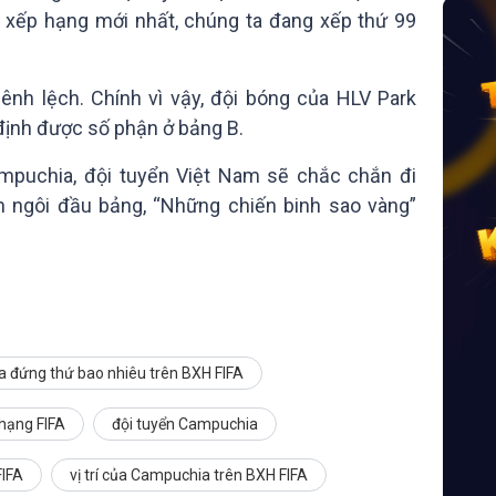
 xếp hạng mới nhất, chúng ta đang xếp thứ 99
hênh lệch. Chính vì vậy, đội bóng của HLV Park
định được số phận ở bảng B.
mpuchia, đội tuyển Việt Nam sẽ chắc chắn đi
nh ngôi đầu bảng, “Những chiến binh sao vàng”
 đứng thứ bao nhiêu trên BXH FIFA
hạng FIFA
đội tuyển Campuchia
IFA
vị trí của Campuchia trên BXH FIFA