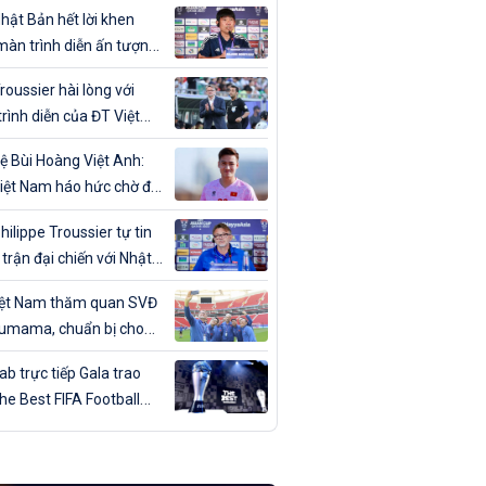
ân trong ngày sinh nhật
hật Bản hết lời khen
màn trình diễn ấn tượng
T Việt Nam
roussier hài lòng với
rình diễn của ĐT Việt
trước Nhật Bản
ệ Bùi Hoàng Việt Anh:
iệt Nam háo hức chờ đợi
đấu với Nhật Bản”
hilippe Troussier tự tin
 trận đại chiến với Nhật
iệt Nam thăm quan SVĐ
umama, chuẩn bị cho
gặp Nhật Bản
b trực tiếp Gala trao
The Best FIFA Football
ds 2023