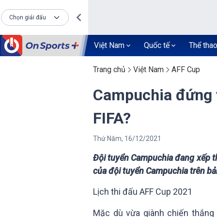
Chọn giải đấu
Việt Nam
Quốc tế
Thể tha
Trang chủ
Việt Nam
AFF Cup
Campuchia đứng t
FIFA?
Thứ Năm
,
16
/
12
/
2021
Đội tuyển Campuchia đang xếp t
của đội tuyển Campuchia trên bả
Lịch thi đấu AFF Cup 2021
Mặc dù vừa giành chiến thắng v