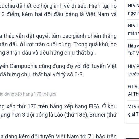
cá nh
ia đã hết cơ hội giành vé đi tiếp. Hiện tại, họ
HLV N
ngợi 
 3 điểm, kém hai đội đầu bảng là Việt Nam và
của Đ
HLV T
màn t
a tháp vẫn đặt quyết tâm cao giành chiến thắng
Nam 
rận đấu ở lượt trận cuối cùng. Trong quá khứ, họ
Hậu v
g 8 trận đấu và đều hứng chịu thất bại.
“ĐT V
trận 
uyển Campuchia cũng đụng độ với đội tuyển Việt
HLV P
ã hứng chịu thất bại với tỷ số 0-3.
trước
Bản
ĐT V
 đang xếp hạng 170 thế giới
Al Th
trận 
ng xếp thứ 170 trên bảng xếp hạng FIFA. Ở khu
VTVca
ng hơn 3 đội bóng là Lào (thứ 185), Brunei (thứ
giải 
Awar
da đang kém đội tuyển Việt Nam tới 71 bậc trên