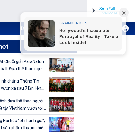
Xem Full
Livescore
Đăng ký Internet TH VTVCab
Xem Live
hot
t Chuỗi giải ParaNatuh
eball: Đưa thể thao người
t tật lên tầm cao mới
inh chủng Thông Tin
 vươn xa sau 7 lần liên
vô địch Giải bóng chuyền
nh đưa thể thao người
uân đội mở rộng 2024
t tật Việt Nam vươn tới
cao
 Hải hóa "phi hành gia",
t sản phẩm thương hiệu