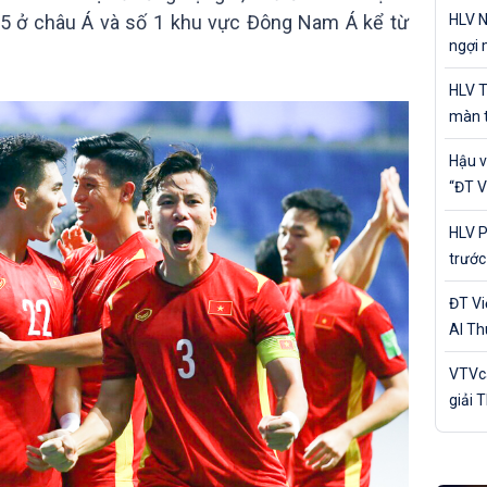
cá nh
HLV N
ứ 15 ở châu Á và số 1 khu vực Đông Nam Á kể từ
ngợi 
của Đ
HLV T
màn t
Nam 
Hậu v
“ĐT V
trận 
HLV P
trước
Bản
ĐT V
Al Th
trận 
VTVca
giải 
Awar