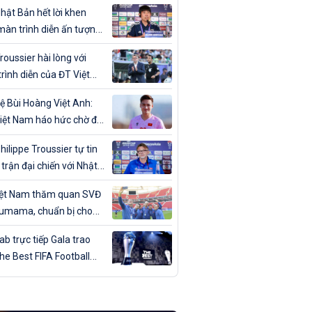
ân trong ngày sinh nhật
hật Bản hết lời khen
màn trình diễn ấn tượng
T Việt Nam
roussier hài lòng với
rình diễn của ĐT Việt
trước Nhật Bản
ệ Bùi Hoàng Việt Anh:
iệt Nam háo hức chờ đợi
đấu với Nhật Bản”
hilippe Troussier tự tin
 trận đại chiến với Nhật
iệt Nam thăm quan SVĐ
umama, chuẩn bị cho
gặp Nhật Bản
b trực tiếp Gala trao
The Best FIFA Football
ds 2023