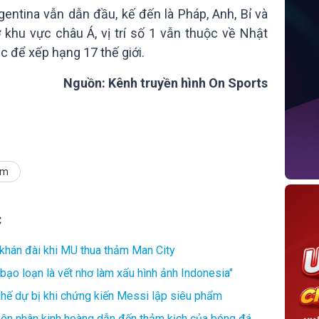
gentina vẫn dẫn đầu, kế đến là Pháp, Anh, Bỉ và
ở khu vực châu Á, vị trí số 1 vẫn thuộc về Nhật
c để xếp hạng 17 thế giới.
Nguồn: Kênh truyền hình On Sports
am
C
 khán đài khi MU thua thảm Man City
bạo loạn là vết nhơ làm xấu hình ảnh Indonesia"
ế dự bị khi chứng kiến Messi lập siêu phẩm
yên nhân kinh hoàng dẫn đến thảm kịch của bóng đá