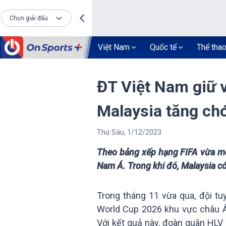
Chọn giải đấu
Việt Nam
Quốc tế
Thể tha
ĐT Việt Nam giữ 
Malaysia tăng ch
Thứ Sáu
,
1
/
12
/
2023
Theo bảng xếp hạng FIFA vừa mới
Nam Á. Trong khi đó, Malaysia c
Trong tháng 11 vừa qua, đội tuy
World Cup 2026 khu vực châu Á v
Với kết quả này, đoàn quân HLV 