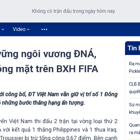
Không có trận đấu trong ngày hôm nay.
o
Video
Tin 
vững ngôi vương ĐNÁ,
Ra mắ
óng mặt trên BXH FIFA
Pickl
khuyế
CLB B
quyết
 công bố, ĐT Việt Nam vẫn giữ vị trí số 1 Đông
tiếp 
ó những bước thăng hạng ấn tượng.
Sứ mệ
Cúp Q
khuyế
đỉnh 
ển Việt Nam thi đấu 2 trận tại vòng loại thứ 2
Quang
ới kết quả 1 thắng Philippines và 1 thua Iraq.
ra mắ
Troussier bị trừ tổng cộng 0,67 điểm. Bên cạnh