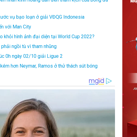
trước vụ bạo loạn ở giải VĐQG Indonesia
ến với Man City
 khỏi hình ảnh đại diện tại World Cup 2022?
phải ngồi tù vì tham nhũng
lúc 0h ngày 02/10 giải Ligue 2
m kém hơn Neymar, Ramos ở thử thách sút bóng