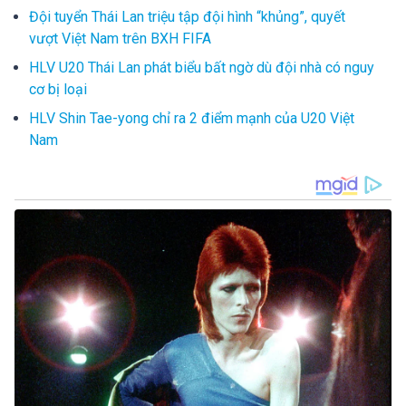
Đội tuyển Thái Lan triệu tập đội hình “khủng”, quyết
vượt Việt Nam trên BXH FIFA
HLV U20 Thái Lan phát biểu bất ngờ dù đội nhà có nguy
cơ bị loại
HLV Shin Tae-yong chỉ ra 2 điểm mạnh của U20 Việt
Nam