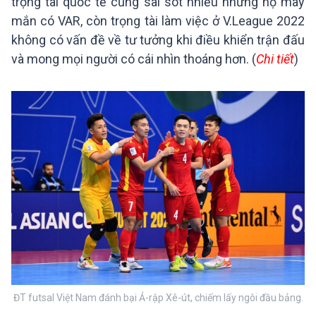
trọng tài quốc tế cũng sai sót nhiều nhưng họ may
mắn có VAR, còn trọng tài làm việc ở V.League 2022
không có vấn đề về tư tưởng khi điều khiển trận đấu
và mong mọi người có cái nhìn thoáng hơn. (
Chi tiết
)
ĐT futsal Việt Nam đánh bại Ả-rập Xê-út, chiếm lấy ngôi đầu bảng.