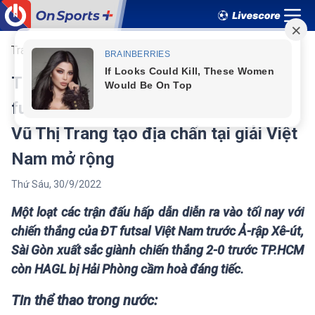
Trang chủ
Thể thao
Các môn khác
Tin thể thao tổng hợp ngày 30/9: ĐT
futsal Việt Nam rộng cửa vào tứ kết,
Vũ Thị Trang tạo địa chấn tại giải Việt
Nam mở rộng
Thứ Sáu
,
30
/
9
/
2022
Một loạt các trận đấu hấp dẫn diễn ra vào tối nay với
chiến thắng của ĐT futsal Việt Nam trước Ả-rập Xê-út,
Sài Gòn xuất sắc giành chiến thắng 2-0 trước TP.HCM
còn HAGL bị Hải Phòng cầm hoà đáng tiếc.
Tin thể thao trong nước: