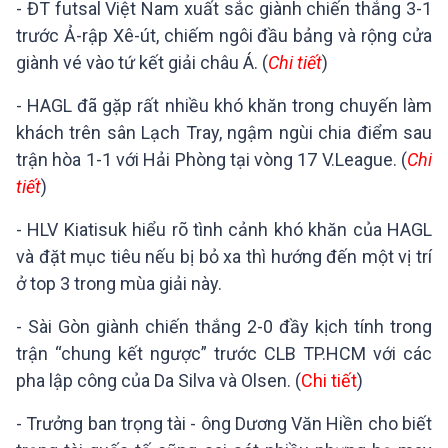
- ĐT futsal Việt Nam xuất sắc giành chiến thắng 3-1
trước Ả-rập Xê-út, chiếm ngôi đầu bảng và rộng cửa
giành vé vào tứ kết giải châu Á. (
Chi tiết
)
- HAGL đã gặp rất nhiều khó khăn trong chuyến làm
khách trên sân Lạch Tray, ngậm ngùi chia điểm sau
trận hòa 1-1 với Hải Phòng tại vòng 17 V.League. (
Chi
tiết
)
- HLV Kiatisuk hiểu rõ tình cảnh khó khăn của HAGL
và đặt mục tiêu nếu bị bỏ xa thì hướng đến một vị trí
ở top 3 trong mùa giải này.
- Sài Gòn giành chiến thắng 2-0 đầy kịch tính trong
trận “chung kết ngược” trước CLB TP.HCM với các
pha lập công của Da Silva và Olsen. (
Chi tiết
)
- Trưởng ban trọng tài - ông Dương Văn Hiền cho biết